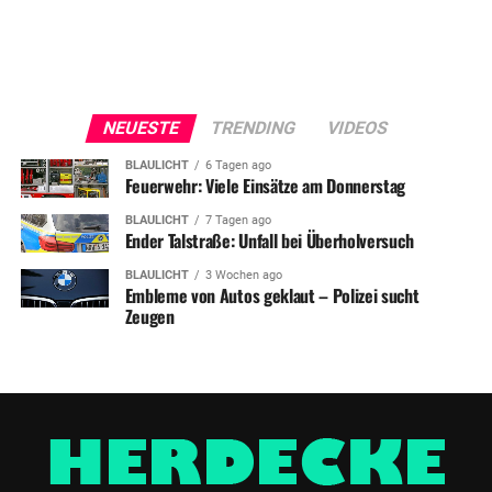
NEUESTE
TRENDING
VIDEOS
BLAULICHT
6 Tagen ago
Feuerwehr: Viele Einsätze am Donnerstag
BLAULICHT
7 Tagen ago
Ender Talstraße: Unfall bei Überholversuch
BLAULICHT
3 Wochen ago
Embleme von Autos geklaut – Polizei sucht
Zeugen