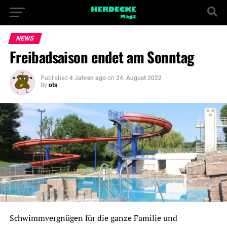
NEWS
Freibadsaison endet am Sonntag
Published
4 Jahren ago
on
24. August 2022
By
ots
Schwimmvergnügen für die ganze Familie und