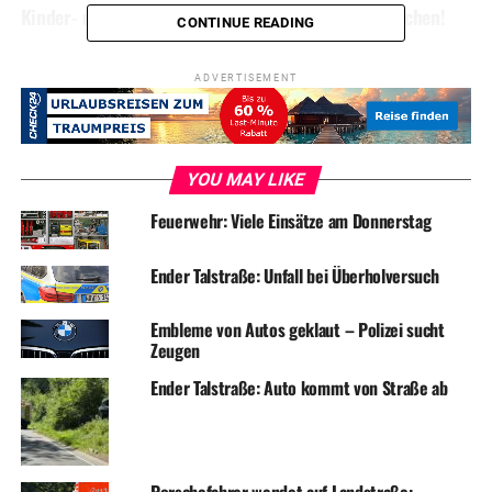
Kinder- und Jugendparlament wird gewählt: Mitmachen!
CONTINUE READING
ADVERTISEMENT
YOU MAY LIKE
Feuerwehr: Viele Einsätze am Donnerstag
Ender Talstraße: Unfall bei Überholversuch
Embleme von Autos geklaut – Polizei sucht
Zeugen
Ender Talstraße: Auto kommt von Straße ab