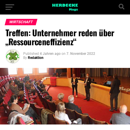
WIRTSCHAFT
Treffen: Unternehmer reden über
„Ressourceneffizienz“
Published
4 Jahren ago
on
7. November 2022
By
Redaktion