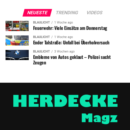
NEUESTE
TRENDING
VIDEOS
BLAULICHT
1 Woche ago
Feuerwehr: Viele Einsätze am Donnerstag
BLAULICHT
1 Woche ago
Ender Talstraße: Unfall bei Überholversuch
BLAULICHT
3 Wochen ago
Embleme von Autos geklaut – Polizei sucht
Zeugen