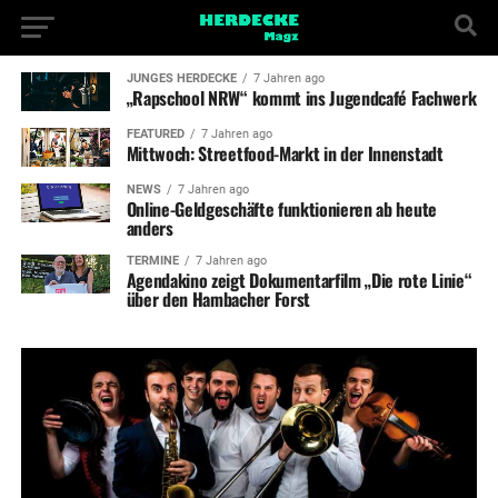
JUNGES HERDECKE
7 Jahren ago
„Rapschool NRW“ kommt ins Jugendcafé Fachwerk
FEATURED
7 Jahren ago
Mittwoch: Streetfood-Markt in der Innenstadt
NEWS
7 Jahren ago
Online-Geldgeschäfte funktionieren ab heute
anders
TERMINE
7 Jahren ago
Agendakino zeigt Dokumentarfilm „Die rote Linie“
über den Hambacher Forst