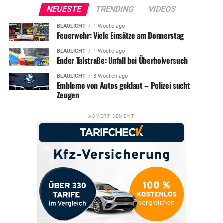
NEUESTE
TRENDING
VIDEOS
BLAULICHT
1 Woche ago
Feuerwehr: Viele Einsätze am Donnerstag
BLAULICHT
1 Woche ago
Ender Talstraße: Unfall bei Überholversuch
BLAULICHT
3 Wochen ago
Embleme von Autos geklaut – Polizei sucht
Zeugen
ADVERTISEMENT