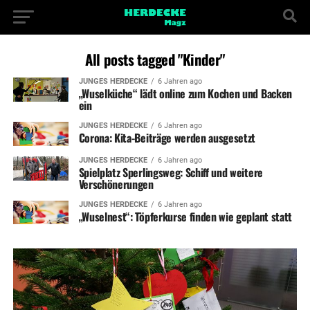
All posts tagged "Kinder"
JUNGES HERDECKE
6 Jahren ago
„Wuselküche“ lädt online zum Kochen und Backen
ein
JUNGES HERDECKE
6 Jahren ago
Corona: Kita-Beiträge werden ausgesetzt
JUNGES HERDECKE
6 Jahren ago
Spielplatz Sperlingsweg: Schiff und weitere
Verschönerungen
JUNGES HERDECKE
6 Jahren ago
„Wuselnest“: Töpferkurse finden wie geplant statt