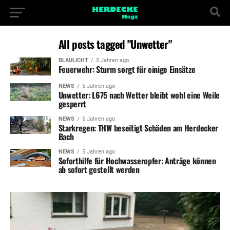
All posts tagged "Unwetter"
BLAULICHT
5 Jahren ago
Feuerwehr: Sturm sorgt für einige Einsätze
NEWS
5 Jahren ago
Unwetter: L675 nach Wetter bleibt wohl eine Weile
gesperrt
NEWS
5 Jahren ago
Starkregen: THW beseitigt Schäden am Herdecker
Bach
NEWS
5 Jahren ago
Soforthilfe für Hochwasseropfer: Anträge können
ab sofort gestellt werden