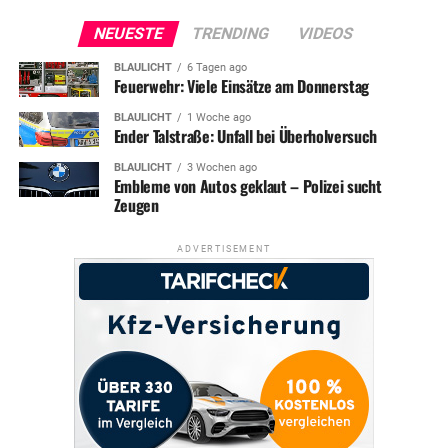
NEUESTE
TRENDING
VIDEOS
BLAULICHT
6 Tagen ago
Feuerwehr: Viele Einsätze am Donnerstag
BLAULICHT
1 Woche ago
Ender Talstraße: Unfall bei Überholversuch
BLAULICHT
3 Wochen ago
Embleme von Autos geklaut – Polizei sucht
Zeugen
ADVERTISEMENT