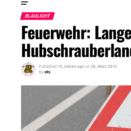
BLAULICHT
Feuerwehr: Lange
Hubschrauberla
Published
10 Jahren ago
on
28. März 2016
By
ots