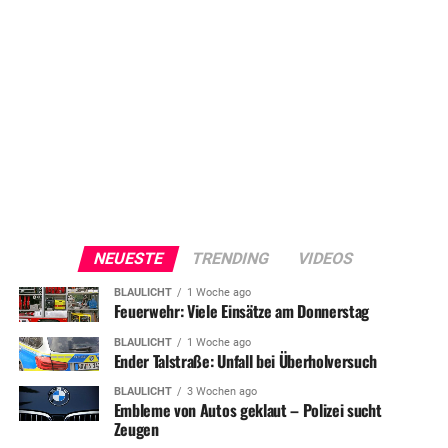
NEUESTE
TRENDING
VIDEOS
BLAULICHT
1 Woche ago
Feuerwehr: Viele Einsätze am Donnerstag
BLAULICHT
1 Woche ago
Ender Talstraße: Unfall bei Überholversuch
BLAULICHT
3 Wochen ago
Embleme von Autos geklaut – Polizei sucht
Zeugen