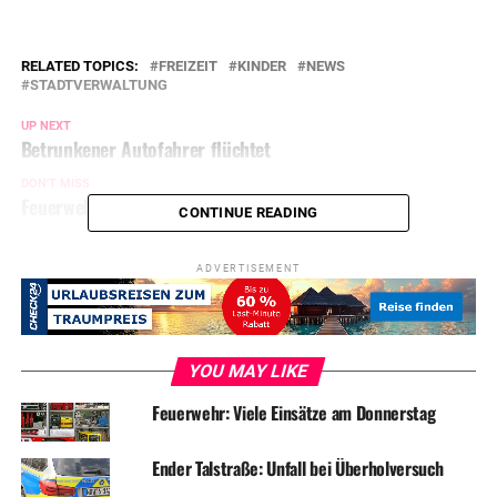
RELATED TOPICS:
FREIZEIT
KINDER
NEWS
STADTVERWALTUNG
UP NEXT
Betrunkener Autofahrer flüchtet
DON'T MISS
Feuerwehr: Zwei Einsätze zum Wochenanfang
CONTINUE READING
ADVERTISEMENT
YOU MAY LIKE
Feuerwehr: Viele Einsätze am Donnerstag
Ender Talstraße: Unfall bei Überholversuch