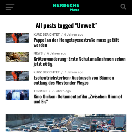
All posts tagged "Umwelt"
KURZ BERICHTET
6 Jahren ago
Pappel an der Hengsteyseestraße muss gefällt
werden
NEWS
6 Jahren ago
Krötenwanderung: Erste Schutzmaßnahmen schon
jetzt nötig
KURZ BERICHTET
7 Jahren ago
Eschentriebsterben: Austausch von Bäumen
entlang des Westender Weges
TERMINE
7 Jahren ago
Kino Onikon: Dokumentarfilm „Zwischen Himmel
und Eis“