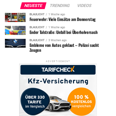
NEUESTE
TRENDING
VIDEOS
BLAULICHT
1 Woche ago
Feuerwehr: Viele Einsätze am Donnerstag
BLAULICHT
1 Woche ago
Ender Talstraße: Unfall bei Überholversuch
BLAULICHT
3 Wochen ago
Embleme von Autos geklaut – Polizei sucht
Zeugen
ADVERTISEMENT