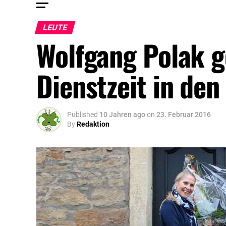
LEUTE
Wolfgang Polak g
Dienstzeit in de
Published
10 Jahren ago
on
23. Februar 2016
By
Redaktion